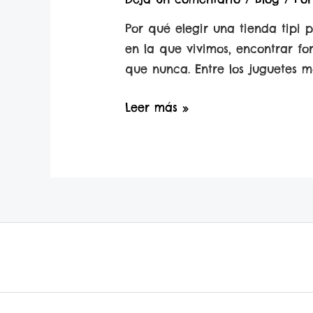
Reír
Por qué elegir una tienda tipi p
en
en la que vivimos, encontrar fo
Familia
que nunca. Entre los juguetes 
Por
Leer más »
qué
elegir
una
tienda
tipi
para
tus
hijos?