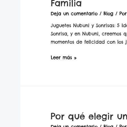
Familia
Deja un comentario
/
Blog
/ Po
Juguetes Nubuni y Sonrisas: 5 I
Sonrisa, y en Nubuni, creemos 
momentos de felicidad con los 
NUBUNI
Leer más »
Juguetes
y
Sonrisas:
5
Ideas
de
Por qué elegir un
Juego
para
Deja un comentario
/
Blog
/ Po