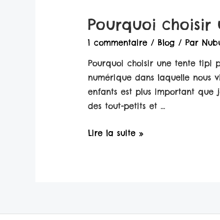
de
Pourquoi choisir 
Jeux
pour
1 commentaire
/
Blog
/ Par
Nub
Rire
Pourquoi choisir une tente tipi 
en
numérique dans laquelle nous v
Famille
enfants est plus important que j
Jouets
des tout-petits et …
Pourquoi
Lire la suite »
choisir
une
tente
tipi
pour
vos