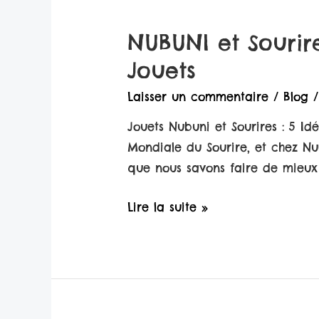
NUBUNI et Sourire
Jouets
Laisser un commentaire
/
Blog
/
Jouets Nubuni et Sourires : 5 Id
Mondiale du Sourire, et chez Nu
que nous savons faire de mieux
NUBUNI
Lire la suite »
et
Sourires
:
5
Idées